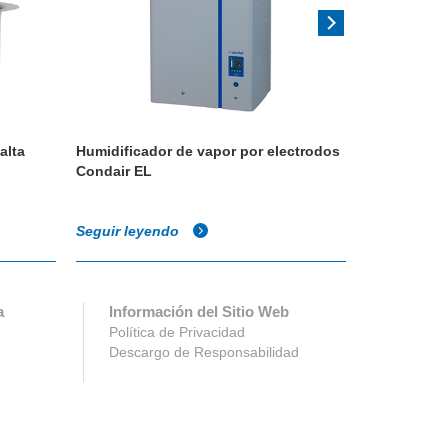
alta
Humidificador de vapor por electrodos
Humidificad
Condair EL
conducto C
Seguir leyendo
Seguir ley
a
Información del Sitio Web
Política de Privacidad
Descargo de Responsabilidad