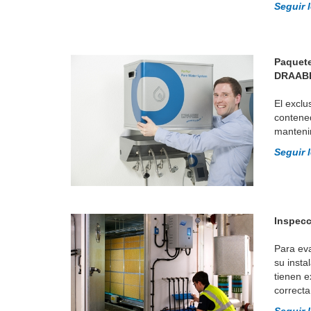
Seguir 
Paquete
DRAAB
El exclu
contene
manteni
Seguir 
Inspec
Para eva
su insta
tienen e
correcta