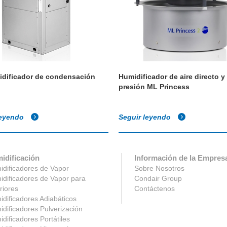
dificador de condensación
Humidificador de aire directo y 
presión ML Princess
leyendo
Seguir leyendo
idificación
Información de la Empres
dificadores de Vapor
Sobre Nosotros
dificadores de Vapor para
Condair Group
riores
Contáctenos
dificadores Adiabáticos
dificadores Pulverización
dificadores Portátiles