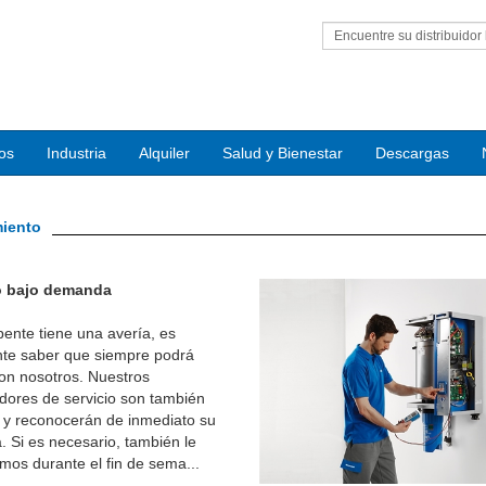
Encuentre su distribuidor 
ios
Industria
Alquiler
Salud y Bienestar
Descargas
miento
o bajo demanda
pente tiene una avería, es
nte saber que siempre podrá
on nosotros. Nuestros
adores de servicio son también
 y reconocerán de inmediato su
. Si es necesario, también le
os durante el fin de sema...