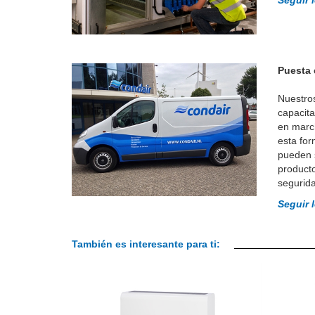
Seguir 
Puesta 
Nuestros
capacita
en marc
esta fo
pueden 
producto
segurid
Seguir 
También es interesante para ti: