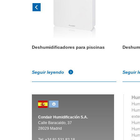
spray y
Deshumidificadores para piscinas
Deshumi
cuarta
Seguir leyendo
Seguir 
Hum
Humi
Humi
exte
Condair Humidificación S.A.
Humi
Calle Baracaldo, 37
28029 Madrid
Humi
Humi
Tel:
+
34 91 531 82 18