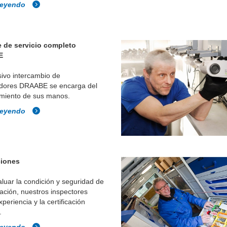
leyendo
 de servicio completo
E
sivo intercambio de
dores DRAABE se encarga del
miento de sus manos.
leyendo
ciones
luar la condición y seguridad de
lación, nuestros inspectores
xperiencia y la certificación
.