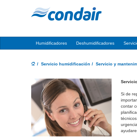
Humidificadores
Deshumidificadores
Servic
Servicio humidificación
Servicio y manteni
Servici
Si de re
importa
contar c
planific
técnicos
urgencia
ayudarem