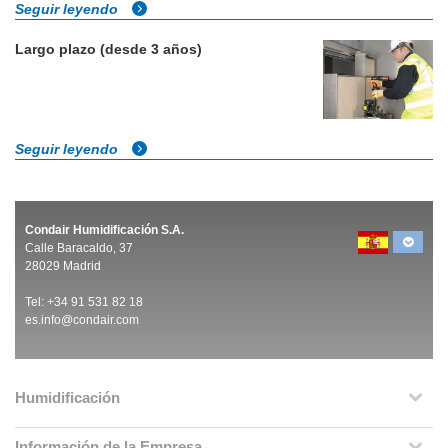
Seguir leyendo
Largo plazo (desde 3 años)
Seguir leyendo
Condair Humidificación S.A.
Calle Baracaldo, 37
28029 Madrid
Tel:
+
34 91 531 82 18
es.info@condair.com
Humidificación
Información de la Empresa