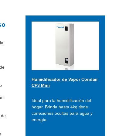
so
da
 de
Humidificador de Vapor Condair
o
CP3 Mini
r,
Ideal para la humidificación del
hogar. Brinda hasta 4kg tiene
conexiones ocultas para agua y
 de
energía.
e