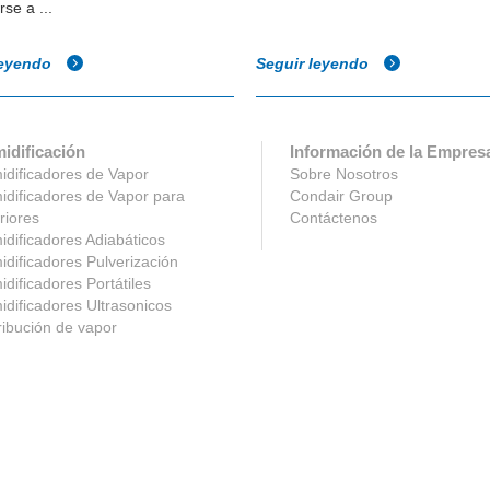
se a ...
leyendo
Seguir leyendo
idificación
Información de la Empres
dificadores de Vapor
Sobre Nosotros
dificadores de Vapor para
Condair Group
riores
Contáctenos
dificadores Adiabáticos
dificadores Pulverización
dificadores Portátiles
dificadores Ultrasonicos
ribución de vapor