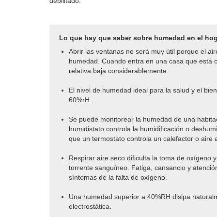
debilitado.
Lo que hay que saber sobre humedad en el ho
Abrir las ventanas no será muy útil porque el ai
humedad. Cuando entra en una casa que está 
relativa baja considerablemente.
El nivel de humedad ideal para la salud y el bi
60%rH.
Se puede monitorear la humedad de una habitac
humidistato controla la humidificación o deshum
que un termostato controla un calefactor o aire
Respirar aire seco dificulta la toma de oxígeno y
torrente sanguíneo. Fatiga, cansancio y atenci
síntomas de la falta de oxígeno.
Una humedad superior a 40%RH disipa naturalm
electrostática.