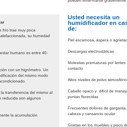
pueden enfermarse gravemente.
Usted necesita un
humidificador en ca
gar
de:
re frío trae muy poca
calefaccionada, su humedad
Piel escamosa, áspera o agrieta
Descargas electrostáticas
enestar humano es entre 40-
Molestias prematuras por lentes
contacto
ión con un higrómetro. Un
idificación del mismo modo
Altos niveles de polvo atmosféric
 acondicionado.
Cabello opaco y difícil de maneja
 la transferencia del mismo al
puntas florecidas
ón reducida son algunos
Frecuentes dolores de garganta,
cabeza y cansancio ocular
ente la acumulación
Grietas en los muebles y pisos d