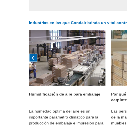
Industrias en las que Condair brinda un vital cont
stria
Humidificación de aire para embalaje
Por qué 
carpinte
dimiento.
La humedad óptima del aire es un
Las pers
importante parámetro climático para la
de la ma
producción de embalaje e impresión para
muebles,