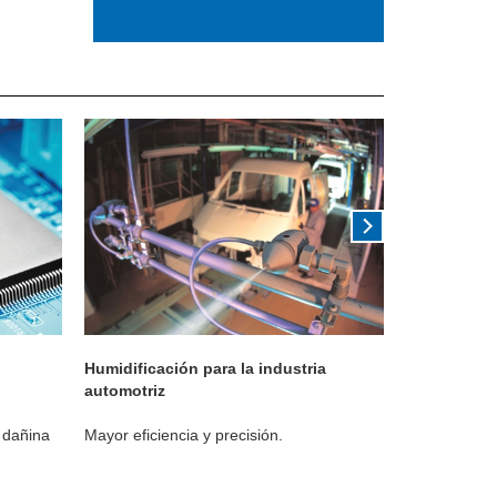
Humidificación para la industria
Humidificac
automotriz
laboratorio
a dañina
Mayor eficiencia y precisión.
Mejora la efi