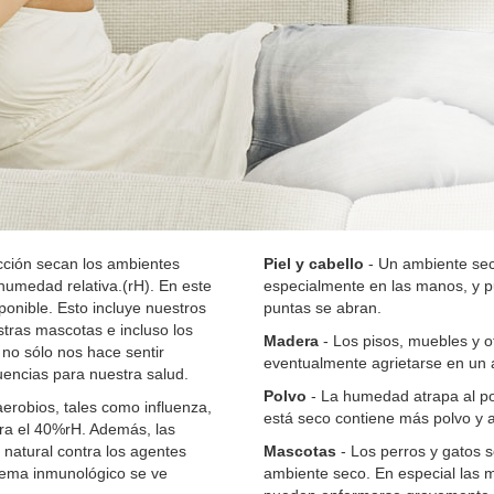
acción secan los ambientes
Piel y cabello
- Un ambiente seco
 humedad relativa.(rH). En este
especialmente en las manos, y pu
ponible. Esto incluye nuestros
puntas se abran.
stras mascotas e incluso los
Madera
- Los pisos, muebles y o
 no sólo nos hace sentir
eventualmente agrietarse en un 
encias para nuestra salud.
Polvo
- La humedad atrapa al polv
erobios, tales como influenza,
está seco contiene más polvo y 
ra el 40%rH. Además, las
natural contra los agentes
Mascotas
- Los perros y gatos 
tema inmunológico se ve
ambiente seco. En especial las m