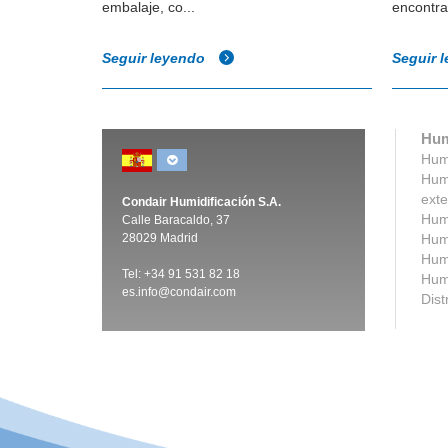
embalaje, co...
encontrar
Seguir leyendo
Seguir 
Hum
Humi
Humi
exte
Condair Humidificación S.A.
Humi
Calle Baracaldo, 37
28029 Madrid
Humi
Humi
Tel:
+
34 91 531 82 18
Humi
es.info@condair.com
Dist