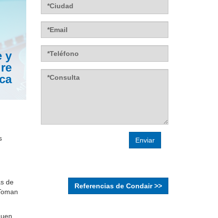
Label
E-
mail
Label
Teléfono
e y
ire
Consulta
ca
s
as de
Referencias de Condair >>
 Toman
guen