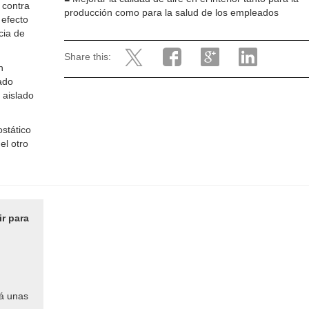
 contra
producción como para la salud de los empleados
 efecto
cia de
Share this:
n
ado
 aislado
stático
el otro
ir para
rá unas