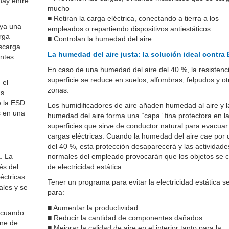
hay entre
mucho
■
Retiran la carga eléctrica, conectando a tierra a los
aya una
empleados o repartiendo dispositivos antiestáticos
rga
■
Controlan la humedad del aire
escarga
La humedad del aire justa: la solución ideal contra
entes
En caso de una humedad del aire del 40 %, la resistenci
superficie se reduce en suelos, alfombras, felpudos y ot
 el
zonas.
as
e la ESD
Los humidificadores de aire añaden humedad al aire y l
s en una
humedad del aire forma una “capa” fina protectora en l
superficies que sirve de conductor natural para evacuar
cargas eléctricas. Cuando la humedad del aire cae por 
del 40 %, esta protección desaparecerá y las actividade
. La
normales del empleado provocarán que los objetos se 
és del
de electricidad estática.
éctricas
Tener un programa para evitar la electricidad estática se
ales y se
para:
■
Aumentar la productividad
r cuando
■
Reducir la cantidad de componentes dañados
ine de
■
Mejorar la calidad de aire en el interior tanto para la