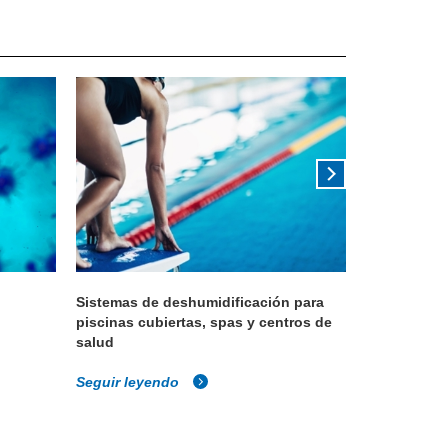
Sistemas de deshumidificación para
Deshumidifi
piscinas cubiertas, spas y centros de
lugares de
salud
Seguir leyendo
Seguir ley