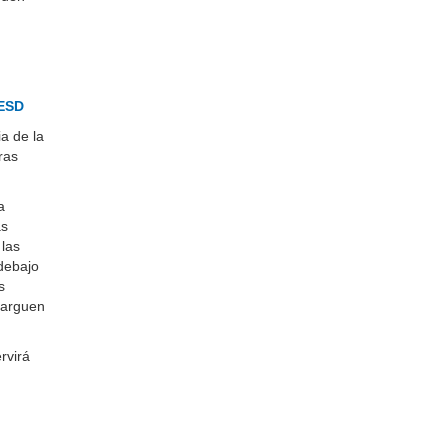
 ESD
a de la
ras
a
as
 las
debajo
s
carguen
rvirá