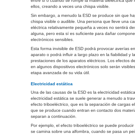
entre sí o cuando se rompe la materia dieléctrica que 
ellos, creando a veces una chispa visible.
Sin embargo, a menudo la ESD se produce sin que h
chispa visible o audible. Una persona que lleve una ca
eléctrica relativamente pequeña a veces no sentirá d
alguna, pero esta sí es suficiente para dañar compon
electrónicos sensibles.
Esta forma invisible de ESD podrá provocar averías en
aparato o podrá influir a largo plazo en la fiabilidad y l
prestaciones de los aparatos eléctricos. Los efectos d
en algunos dispositivos electrónicos solo serán visible
etapa avanzada de su vida útil.
Electricidad estática
Una de las causas de la ESD es la electricidad estática
electricidad estática se suele generar a menudo a trav
efecto triboeléctrico, que es la separación de cargas el
que se produce cuando entran en contacto dos materi
separan a continuación.
Por ejemplo, el efecto triboeléctrico se puede produci
se camina sobre una alfombra, cuando se pasa un pe