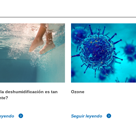
 la deshumidificación es tan
Ozone
nte?
leyendo
Seguir leyendo