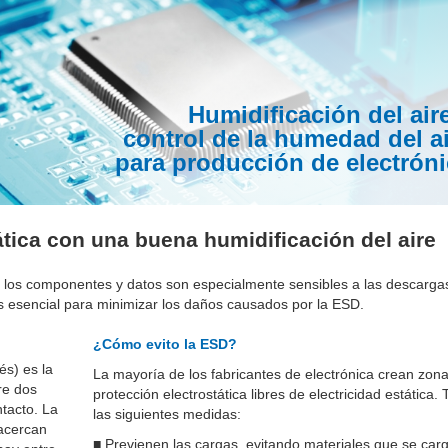
Humidificación del air
control de la humedad del a
para producción de electróni
tática con una buena humidificación del aire
so, los componentes y datos son especialmente sensibles a las descarga
s esencial para minimizar los daños causados por la ESD.
¿Cómo evito la ESD?
és) es la
La mayoría de los fabricantes de electrónica crean zon
re dos
protección electrostática libres de electricidad estática.
tacto. La
las siguientes medidas:
 acercan
■
Previenen las cargas, evitando materiales que se car