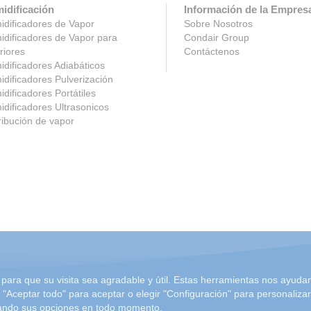
idificación
Información de la Empres
dificadores de Vapor
Sobre Nosotros
dificadores de Vapor para
Condair Group
riores
Contáctenos
dificadores Adiabáticos
dificadores Pulverización
dificadores Portátiles
dificadores Ultrasonicos
ribución de vapor
para que su visita sea agradable y útil. Estas herramientas nos ayudan 
n "Aceptar todo" para aceptar o elegir "Configuración" para personalizar
rolando sus opciones en todo momento.