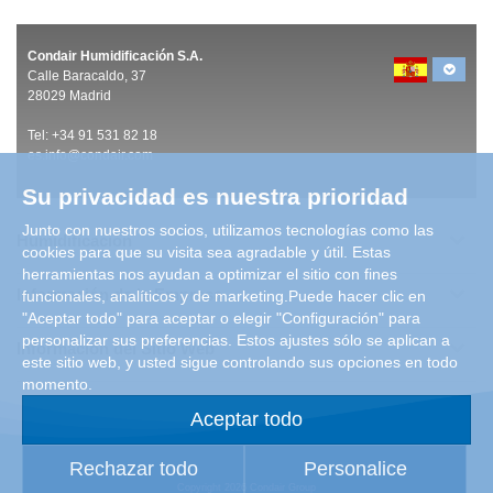
Condair Humidificación S.A.
Calle Baracaldo, 37
28029 Madrid
Tel:
+
34 91 531 82 18
es.info@condair.com
Su privacidad es nuestra prioridad
Junto con nuestros socios, utilizamos tecnologías como las
Humidificación
cookies para que su visita sea agradable y útil. Estas
herramientas nos ayudan a optimizar el sitio con fines
Información de la Empresa
funcionales, analíticos y de marketing.Puede hacer clic en
"Aceptar todo" para aceptar o elegir "Configuración" para
personalizar sus preferencias. Estos ajustes sólo se aplican a
Información del Sitio Web
este sitio web, y usted sigue controlando sus opciones en todo
momento.
Aceptar todo
Rechazar todo
Personalice
Copyright 2026 Condair Group